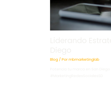
Liderando Estra
Diego
Blog
/ Por
mbmarketinglab
Potencia tu marca en San Diego 
#MarketingRedesSocialesSD