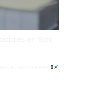
ociales en San
néctate y destaca en línea.