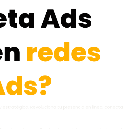
eta Ads
en
redes
Ads?
 estratégico. Revoluciona tu presencia en línea, conecta