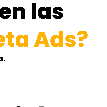
en las
eta Ads?
a.