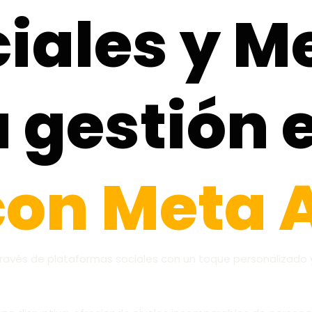
iales y M
a gestión 
con Meta 
ravés de plataformas sociales con un toque personalizado y