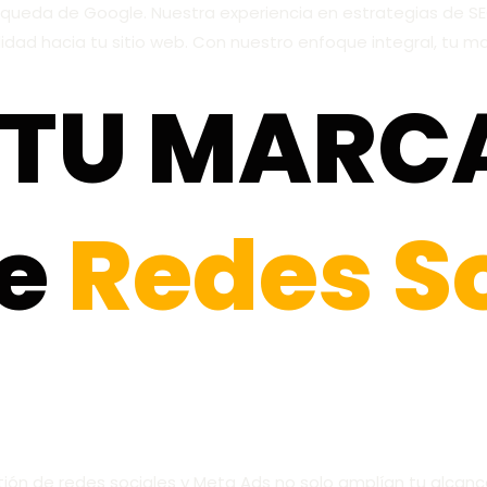
búsqueda de Google. Nuestra experiencia en estrategias de 
lidad hacia tu sitio web. Con nuestro enfoque integral, tu 
 TU MARC
de
Redes So
stión de redes sociales y Meta Ads no solo amplían tu alcanc