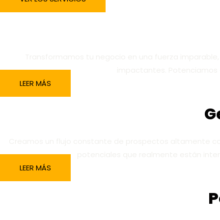
Transformamos tu negocio en una fuerza imparable, 
impactantes. Potenciamos c
LEER MÁS
G
Creamos un flujo constante de prospectos altamente cali
potenciales que realmente están inter
LEER MÁS
P