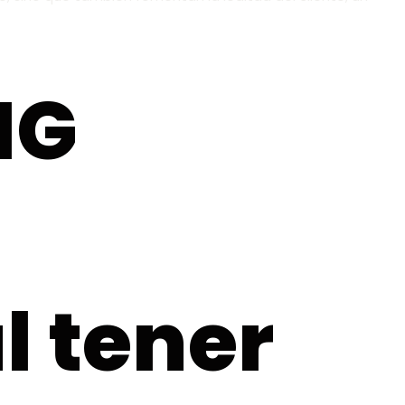
NG
l tener