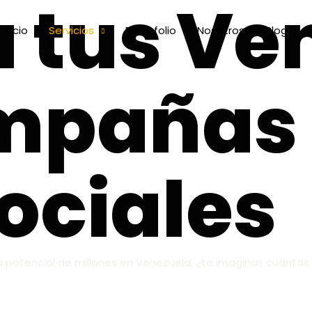
 tus Ve
Inicio
Servicios
Portafolio
Nosotros
Blog
mpañas
ociales
a potencial de millones en Venezuela, ¿te imaginas cuántas 