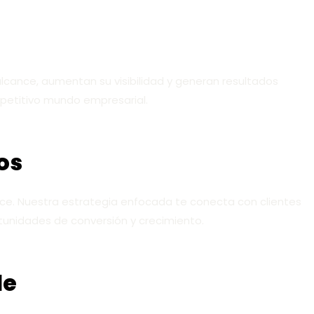
cance, aumentan su visibilidad y generan resultados
petitivo mundo empresarial.
os
ece. Nuestra estrategia enfocada te conecta con clientes
tunidades de conversión y crecimiento.
le