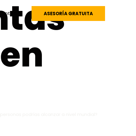
ntas
Contacto
ASESORÍA GRATUITA
 en
personas podrías alcanzar a nivel mundial?