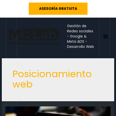
Ir
ASESORÍA GRATUITA
al
contenido
Gestión de
Redes sociales
- Google &
MAI
Meta ADS -
Desarrollo Web
MEN
Posicionamiento
web