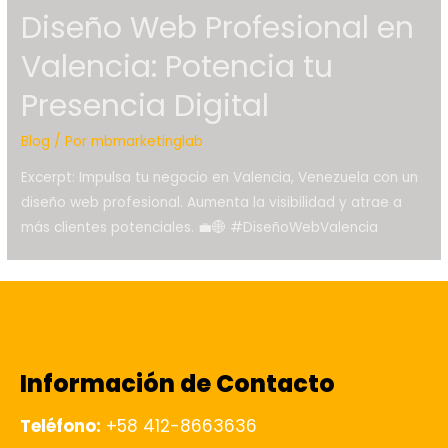
Diseño Web Profesional en
Valencia: Potencia tu
Presencia Digital
Blog
/ Por
mbmarketinglab
Excerpt: Impulsa tu negocio en Valencia, Venezuela con un
diseño web profesional. Aumenta la visibilidad y atrae a
más clientes potenciales. 💼🌐 #DiseñoWebValencia
Información de Contacto
Teléfono:
+58 412-8663636