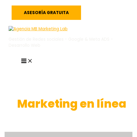
Ir
al
ASESORÍA GRATUITA
contenido
Gestión de Redes sociales - Google & Meta ADS -
Desarrollo Web
MAIN
MENU
Marketing en línea