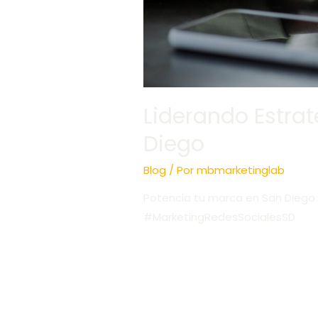
Liderando Estra
Diego
Blog
/ Por
mbmarketinglab
Potencia tu marca en San Diego 
#MarketingRedesSocialesSD