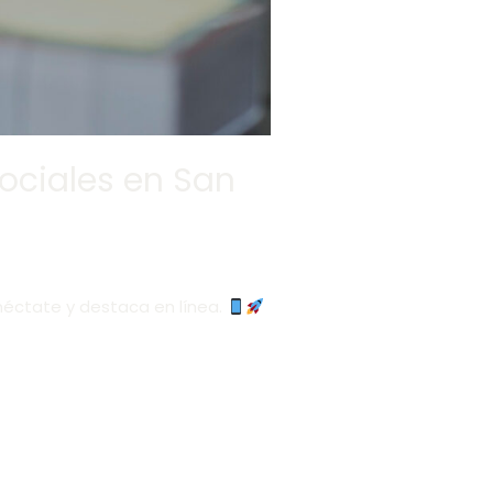
ociales en San
néctate y destaca en línea.