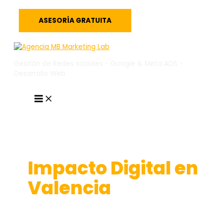
Ir
al
ASESORÍA GRATUITA
contenido
Gestión de Redes sociales - Google & Meta ADS -
Desarrollo Web
MAIN
MENU
Impacto Digital en
Valencia