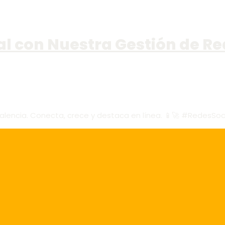
tal con Nuestra Gestión de Re
alencia. Conecta, crece y destaca en línea. 📱🚀 #RedesSoc