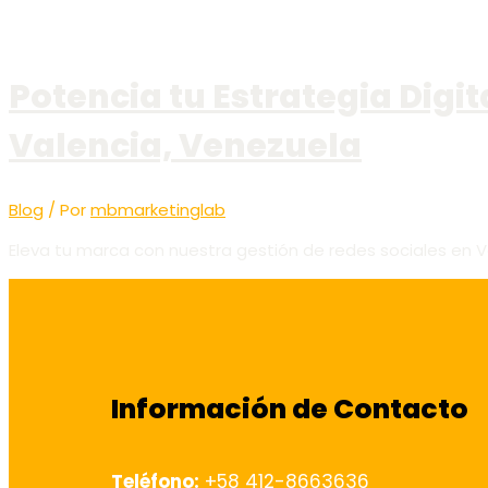
Potencia tu Estrategia Digi
Valencia, Venezuela
Blog
/ Por
mbmarketinglab
Eleva tu marca con nuestra gestión de redes sociales en V
Información de Contacto
Teléfono:
+58 412-8663636