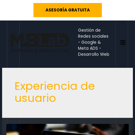
Ir
ASESORÍA GRATUITA
al
contenido
Gestión de
Redes sociales
- Google &
MAI
Meta ADS -
Desarrollo Web
MEN
Experiencia de
usuario