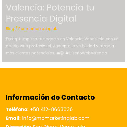
Valencia: Potencia tu
Presencia Digital
Blog
/ Por
mbmarketinglab
Excerpt: Impulsa tu negocio en Valencia, Venezuela con un
diseño web profesional. Aumenta la visibilidad y atrae a
más clientes potenciales. 💼🌐 #DiseñoWebValencia
Información de Contacto
Teléfono:
+58 412-8663636
Email:
info@mbmarketinglab.com
Dirección:
San Diego, Venezuela.