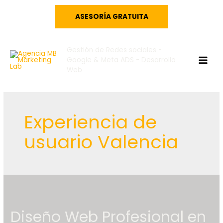
Ir
ASESORÍA GRATUITA
al
contenido
Gestión de Redes sociales -
Google & Meta ADS - Desarrollo
MAI
Web
MEN
Experiencia de
usuario Valencia
Diseño Web Profesional en