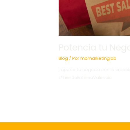
Potencia tu Neg
Blog
/ Por
mbmarketinglab
Impulsa tu negocio con la creaci
#TiendaEnLíneaValencia