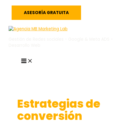
Ir
al
ASESORÍA GRATUITA
contenido
Gestión de Redes sociales - Google & Meta ADS -
Desarrollo Web
MAIN
MENU
Estrategias de
conversión