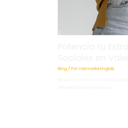
Potencia tu Estr
Sociales en Vale
Blog
/ Por
mbmarketinglab
Eleva tu marca con nuestra gesti
#RedesSocialesValencia