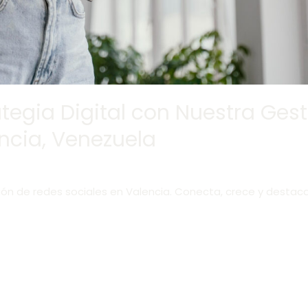
ategia Digital con Nuestra Ges
ncia, Venezuela
ón de redes sociales en Valencia. Conecta, crece y destaca