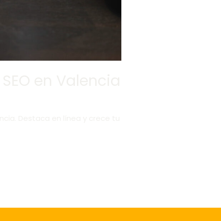
b SEO en Valencia
cia. Destaca en línea y crece tu