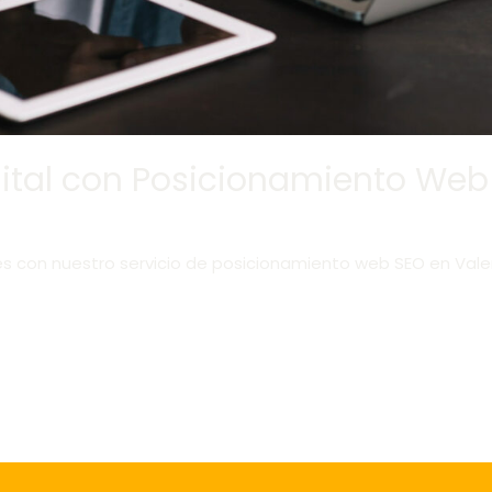
igital con Posicionamiento We
s con nuestro servicio de posicionamiento web SEO en Valen