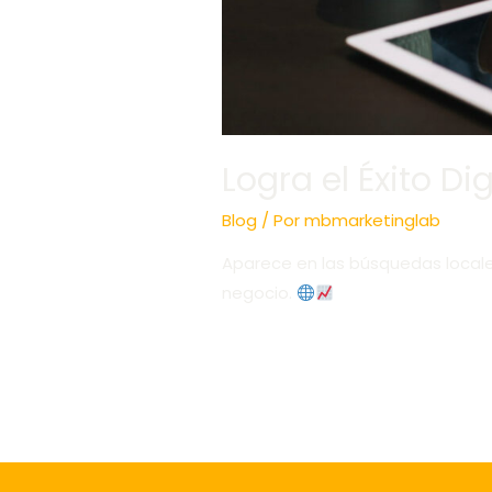
Logra el Éxito D
Blog
/ Por
mbmarketinglab
Aparece en las búsquedas locale
negocio.