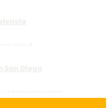
alencia
ce tu negocio. 🌐📈
n San Diego
ea. 📱🚀 #MarketingRedesSocialesSD