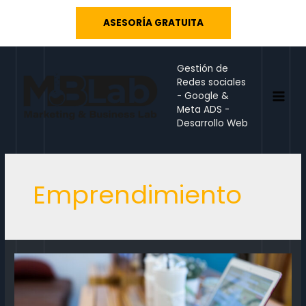
Ir
ASESORÍA GRATUITA
al
contenido
Gestión de
Redes sociales
- Google &
MAI
Meta ADS -
Desarrollo Web
MEN
Emprendimiento