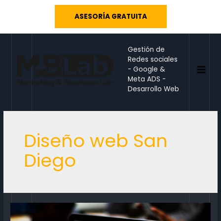
Ir
ASESORÍA GRATUITA
al
contenido
Gestión de
Redes sociales
- Google &
MAI
Meta ADS -
Desarrollo Web
MEN
Diseño web San
Diego