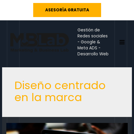
Ir
ASESORÍA GRATUITA
al
contenido
Gestión de
Redes sociales
- Google &
MAI
Meta ADS -
Desarrollo Web
MEN
Diseño centrado
en la marca