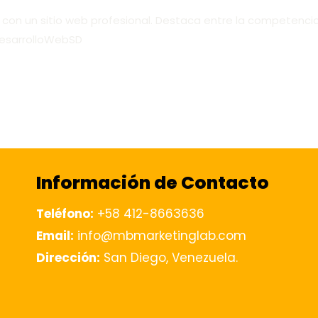
con un sitio web profesional. Destaca entre la competencia
DesarrolloWebSD
Información de Contacto
Teléfono:
+58 412-8663636
Email:
info@mbmarketinglab.com
Dirección:
San Diego, Venezuela.