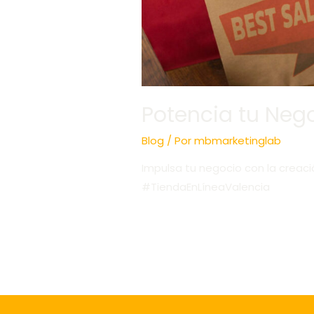
Potencia tu Neg
Blog
/ Por
mbmarketinglab
Impulsa tu negocio con la creaci
#TiendaEnLíneaValencia