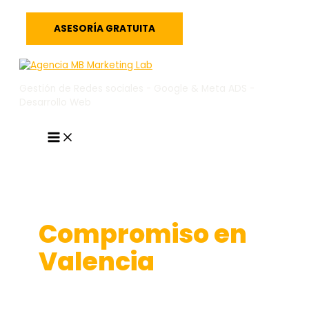
Ir
al
ASESORÍA GRATUITA
contenido
Gestión de Redes sociales - Google & Meta ADS -
Desarrollo Web
MAIN
MENU
Compromiso en
Valencia