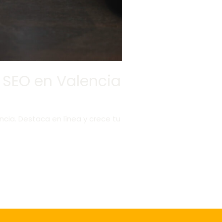
b SEO en Valencia
cia. Destaca en línea y crece tu