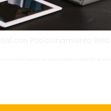
igital con Posicionamiento We
s con nuestro servicio de posicionamiento web SEO en Valen