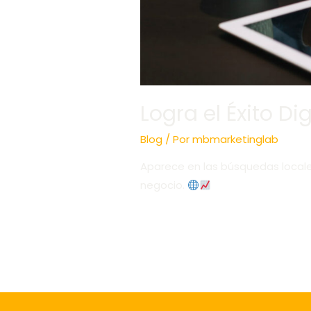
Logra el Éxito D
Blog
/ Por
mbmarketinglab
Aparece en las búsquedas locale
negocio.