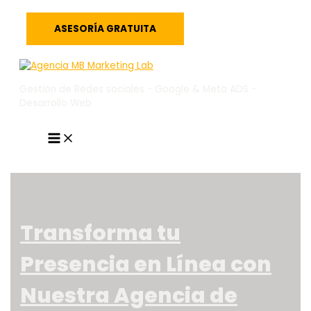
Ir
al
ASESORÍA GRATUITA
contenido
Gestión de Redes sociales - Google & Meta ADS -
Desarrollo Web
MAIN
MENU
Transforma tu
Presencia en Línea con
Nuestra Agencia de